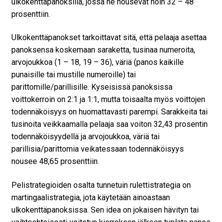
ulkokenttäpanoksilla, jossa ne nousevat noin 32 – 48
prosenttiin.
Ulkokenttäpanokset tarkoittavat sitä, että pelaaja asettaa
panoksensa koskemaan saraketta, tusinaa numeroita,
arvojoukkoa (1 – 18, 19 – 36), väriä (panos kaikille
punaisille tai mustille numeroille) tai
parittomille/parillisille. Kyseisissä panoksissa
voittokerroin on 2:1 ja 1:1, mutta toisaalta myös voittojen
todennäköisyys on huomattavasti parempi. Sarakkeita tai
tusinoita veikkaamalla pelaaja saa voiton 32,43 prosentin
todennäköisyydellä ja arvojoukkoa, väriä tai
parillisia/parittomia veikatessaan todennäköisyys
nousee 48,65 prosenttiin.
Pelistrategioiden osalta tunnetuin rulettistrategia on
martingaalistrategia, jota käytetään ainoastaan
ulkokenttäpanoksissa. Sen idea on jokaisen hävityn tai