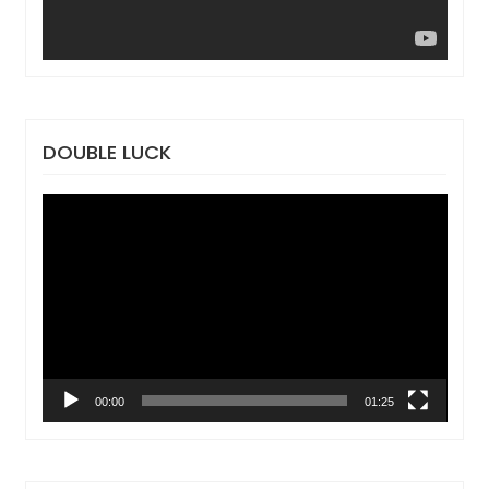
DOUBLE LUCK
Videotoistin
00:00
01:25