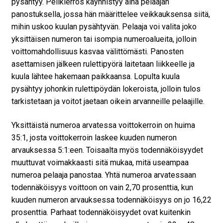
pysähtyy. Pelikierros käynnistyy aina pelaajan
panostuksella, jossa hän määrittelee veikkauksensa siitä,
mihin uskoo kuulan pysähtyvän. Pelaaja voi valita joko
yksittäisen numeron tai isompia numeroalueita, jolloin
voittomahdollisuus kasvaa välittömästi. Panosten
asettamisen jälkeen rulettipyörä laitetaan liikkeelle ja
kuula lähtee hakemaan paikkaansa. Lopulta kuula
pysähtyy johonkin rulettipöydän lokeroista, jolloin tulos
tarkistetaan ja voitot jaetaan oikein arvanneille pelaajille.
Yksittäistä numeroa arvatessa voittokerroin on huima
35:1, josta voittokerroin laskee kuuden numeron
arvauksessa 5:1:een. Toisaalta myös todennäköisyydet
muuttuvat voimakkaasti sitä mukaa, mitä useampaa
numeroa pelaaja panostaa. Yhtä numeroa arvatessaan
todennäköisyys voittoon on vain 2,70 prosenttia, kun
kuuden numeron arvauksessa todennäköisyys on jo 16,22
prosenttia. Parhaat todennäköisyydet ovat kuitenkin