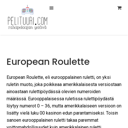
Skip to navigation
Skip to content
European Roulette
European Roulette, eli eurooppalainen ruletti, on yksi
ruletin muoto, joka poikkeaa amerikkalaisesta versiostaan
ainoastaan rulettipöydässä olevien numeroiden
määrässä. Eurooppalaisessa ruletissa rulettipöydästä
löytyy numerot 0 – 36, mutta amerikkalaiseen versioon on
lisätty vielä luku 00 kasinon edun parantamiseksi. Toisin
sanoen eurooppalainen ruletti takaa paremmat
voittomahdollisuudet kuin amerikkalainen ruletti.