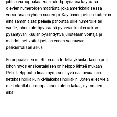
johtuu eurooppalaisessa rulettipöydässä käytössä
olevien numeroiden määrästä, joka amerikkalaisessa
versiossa on yhden suurempi. Käytännön peli on kuitenkin
aina samanlaista: pelaaja panostaa sille numerolle tai
värille, johon rulettipyörässä pyörivän kuulan uskoo
pysähtyvän. Kuulan pysähdyttyä julistetaan voittaja, ja
mahdolliset voitot jaetaan ennen seuraavan
pelikierroksen alkua.
Eurooppalainen ruletti on siis todella yksinkertainen peli,
johon myös ensikertalaisen on helppo lähteä mukaan.
Pelin helppoutta lisää myös sen hyvä saatavuus niin
nettikasinoilla kuin kivijalkakasinoillakin. Joten ellet vielä
ole kokeillut eurooppalaisen ruletin taikaa, nyt on sen
aika!